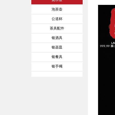
泡茶壶
公道杯
茶具配件
银酒具
银器皿
银餐具
银手镯