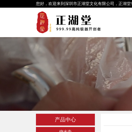
您好，欢迎来到深圳市正湖堂文化有限公司，正湖堂99
产品中心
烧水壶