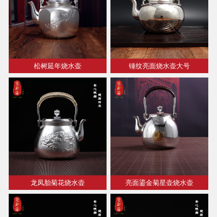
松树延年烧水壶
锤纹亮面烧水壶大号
龙凤胎菊花烧水壶
亮面鎏金菊星壶烧水壶