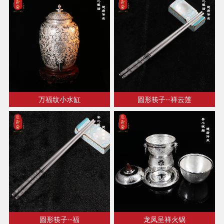
万福纹小水缸
圆形筷子--祥云莲
圆形筷子--福
龙凤呈祥火锅