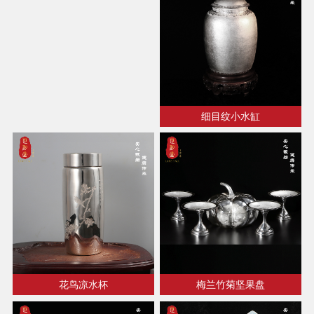
细目纹小水缸
花鸟凉水杯
梅兰竹菊坚果盘