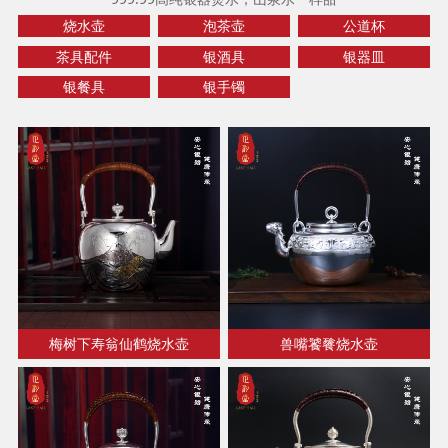
烧水壶
泡茶壶
公道杯
茶具配件
银酒具
银器皿
银餐具
银手镯
梅树下寿翁仙鹤烧水壶
兽嘴饕餮烧水壶