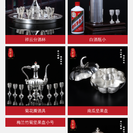
祥云分酒杯
白酒瓶小
菊花瓣酒具
南瓜坚果盘
梅兰竹菊坚果盘小号