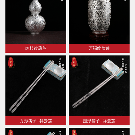
缠枝纹葫芦
万福纹盖罐
方形筷子--祥云莲
圆形筷子--祥云莲