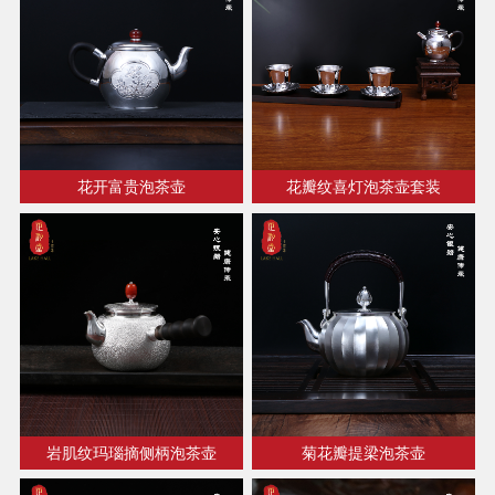
花开富贵泡茶壶
花瓣纹喜灯泡茶壶套装
岩肌纹玛瑙摘侧柄泡茶壶
菊花瓣提梁泡茶壶