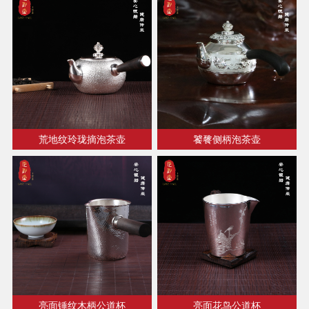
荒地纹玲珑摘泡茶壶
饕餮侧柄泡茶壶
亮面锤纹木柄公道杯
亮面花鸟公道杯