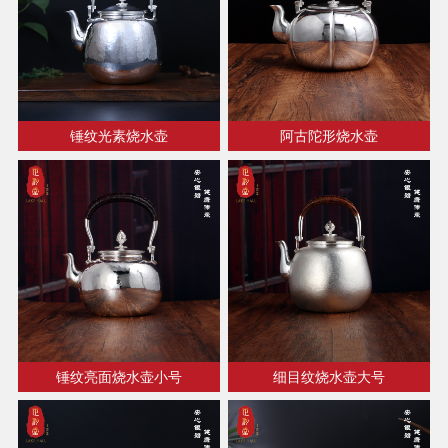
锤纹光素烧水壶
阿古陀形烧水壶
锤纹亮面烧水壶小号
细目纹烧水壶大号