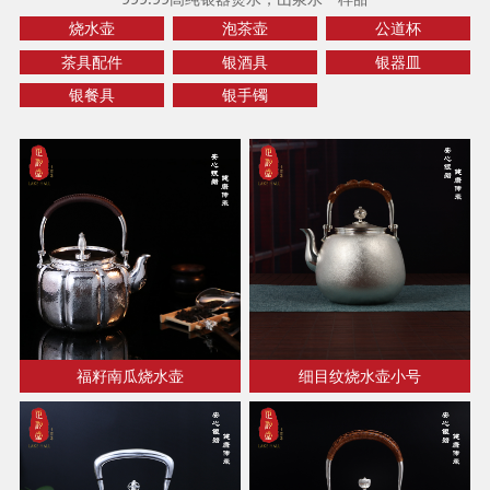
烧水壶
泡茶壶
公道杯
茶具配件
银酒具
银器皿
银餐具
银手镯
福籽南瓜烧水壶
细目纹烧水壶小号